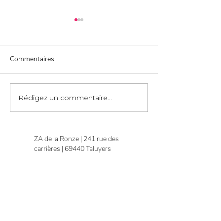
Commentaires
Rédigez un commentaire...
Helpdesk : Fermeture
Évolution SEPA
exceptionnelle le jeudi 2
“Pays” désormai
juillet
obligatoire
ZA de la Ronze | 241 rue des
carrières | 69440 Taluyers
Parc Mazen Sully | 8 impasse
Françoise Dolto | 21000 Dijon
Vous êtes omnipraticien
?
Cliquez ici !