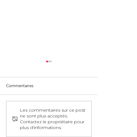
Commentaires
Helpdesk : Fermeture
Évolution SEPA
Les commentaires sur ce post
ne sont plus acceptés.
exceptionnelle le jeudi 2
“Pays” désormai
Contactez le propriétaire pour
juillet
obligatoire
plus d'informations.